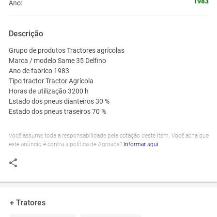
1983
Ano:
Descrição
Grupo de produtos Tractores agrícolas
Marca / modelo Same 35 Delfino
Ano de fabrico 1983
Tipo tractor Tractor Agrícola
Horas de utilização 3200 h
Estado dos pneus dianteiros 30 %
Estado dos pneus traseiros 70 %
Você assume toda a responsabilidade pela cotação deste item. Você acha que
este anúncio é contra a política de Agroads?
Informar aqui
+ Tratores