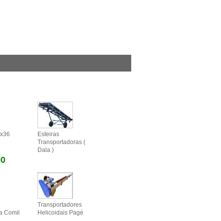
0x36
Esteiras
Transportadoras (
Dala )
00
Transportadores
a Comil
Helicoidais Pagé