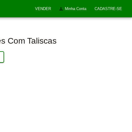
VENDER
Minha Conta
CADASTRE-SE
es Com Taliscas