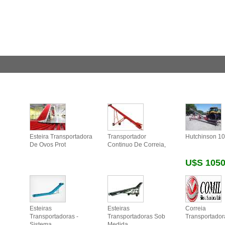
Esteira Transportadora
Transportador
Hutchinson 1
De Ovos Prot
Continuo De Correia,
U$s 105
Esteiras
Esteiras
Correia
Transportadoras -
Transportadoras Sob
Transportador
Sistema
Medida