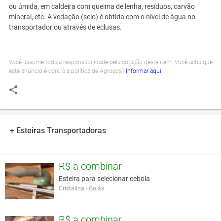
ou úmida, em caldeira com queima de lenha, resíduos, carvão
mineral, etc. A vedação (selo) é obtida com o nível de água no
transportador ou através de eclusas.
Você assume toda a responsabilidade pela cotação deste item. Você acha que
este anúncio é contra a política de Agroads?
Informar aqui
+ Esteiras Transportadoras
R$ a combinar
Esteira para selecionar cebola
Cristalina - Goiás
R$ a combinar