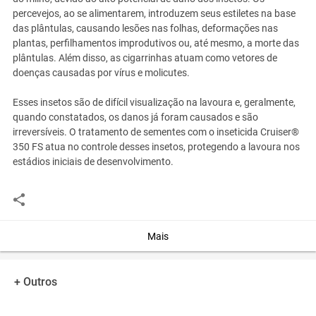
percevejos, ao se alimentarem, introduzem seus estiletes na base
das plântulas, causando lesões nas folhas, deformações nas
plantas, perfilhamentos improdutivos ou, até mesmo, a morte das
plântulas. Além disso, as cigarrinhas atuam como vetores de
doenças causadas por vírus e molicutes.
Esses insetos são de difícil visualização na lavoura e, geralmente,
quando constatados, os danos já foram causados e são
irreversíveis. O tratamento de sementes com o inseticida Cruiser®
350 FS atua no controle desses insetos, protegendo a lavoura nos
estádios iniciais de desenvolvimento.
Ensaios realizados pela Pioneer em condições controladas e a
campo durante sete safras avaliaram continuamente as principais
opções de tratamento de sementes para controle de sugadores.
Pela eficiência, eficácia, efeito residual e preservação da qualidade
Mais
das sementes, principalmente considerando o tempo transcorrido
entre o tratamento e a semeadura, a Pioneer tem disponibilizado o
Tratamento de Sementes Industrial com o produto Cruiser® 350
+ Outros
FS como tecnicamente adequado para o controle de insetos
sugadores nas fases iniciais da cultura do milho.