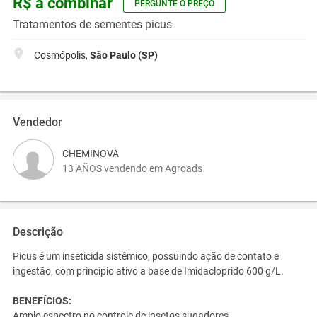
R$ a combinar
PERGUNTE O PREÇO
Tratamentos de sementes picus
Cosmópolis,
São Paulo (SP)
Vendedor
CHEMINOVA
13 AÑOS vendendo em Agroads
Descrição
Picus é um inseticida sistêmico, possuindo ação de contato e
ingestão, com princípio ativo a base de Imidacloprido 600 g/L.
BENEFÍCIOS:
Amplo espectro no controle de insetos sugadores