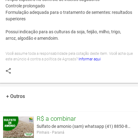
Controle prolongado
Formulação adequada para o tratamento de sementes: resultados
superiores
Possui indicação para as culturas da soja, feijão, milho, trigo,
arroz, algodão e amendoim.
Você assume toda a responsabilidade pela cotação deste item. Você acha que
este anúncio é contra a política de Agroads?
Informar aqui
+ Outros
R$ a combinar
Sulfato de amonio (sam) whatsapp (41) 8850-8293
Pinhais - Paraná