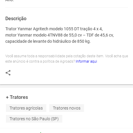
Descrição
Trator Yanmar Agritech modelo 1055 DT tração 4 x 4,
motor Yanmar modelo 4TNV88 de 55,0 cv – TDF de 45,6 cv,
capacidade de levante do hidráulico de 850 kg.
Você assume toda a responsabilidade pela cotação deste item. Você acha que
este anúncio é contra a política de Agroads?
Informar aqui
+ Tratores
Tratores agrícolas
Tratores novos
Tratores no São Paulo (SP)