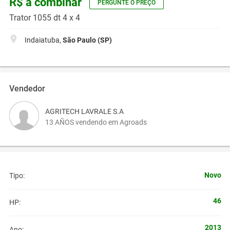
R$ a combinar
PERGUNTE O PREÇO
Trator 1055 dt 4 x 4
Indaiatuba,
São Paulo (SP)
Vendedor
AGRITECH LAVRALE S.A
13 AÑOS vendendo em Agroads
Novo
Tipo:
46
HP:
2013
Ano: