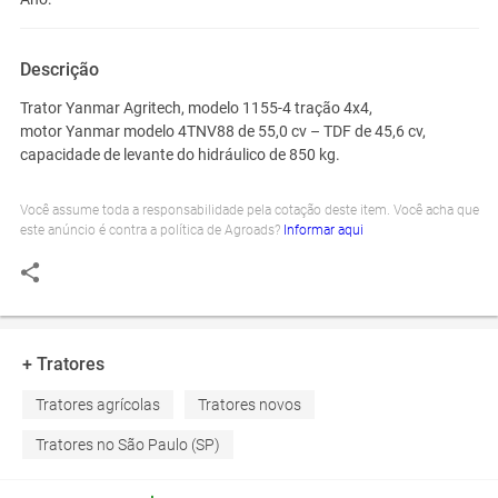
Descrição
Trator Yanmar Agritech, modelo 1155-4 tração 4x4,
motor Yanmar modelo 4TNV88 de 55,0 cv – TDF de 45,6 cv,
capacidade de levante do hidráulico de 850 kg.
Você assume toda a responsabilidade pela cotação deste item. Você acha que
este anúncio é contra a política de Agroads?
Informar aqui
+ Tratores
Tratores agrícolas
Tratores novos
Tratores no São Paulo (SP)