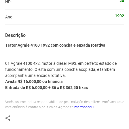
20
HP:
1992
Ano:
Descrição
Trator Agrale 4100 1992 com concha e enxada rotativa
01 Agrale 4100 4x2, motor á diesel, M93, em perfeito estado de
funcionamento. O esta com uma concha acoplada, e tambem
acompanha uma enxada rotativa.
Avista R$ 16.000,00 ou financia
Entrada de R$ 6.000,00 + 36 x R$ 362,55 fixas
Você assume toda a responsabilidade pela cotação deste item. Você acha que
este anúncio é contra a política de Agroads?
Informar aqui