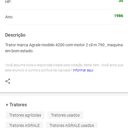
30
HP:
1986
Ano:
Descrição
Trator marca Agrale modelo 4200 com motor 2 cil m 790 , maquina
em bom estado.
Você assume toda a responsabilidade pela cotação deste item. Você acha que
este anúncio é contra a política de Agroads?
Informar aqui
+ Tratores
Tratores agrícolas
Tratores usados
Tratores AGRALE
Tratores AGRALE usados