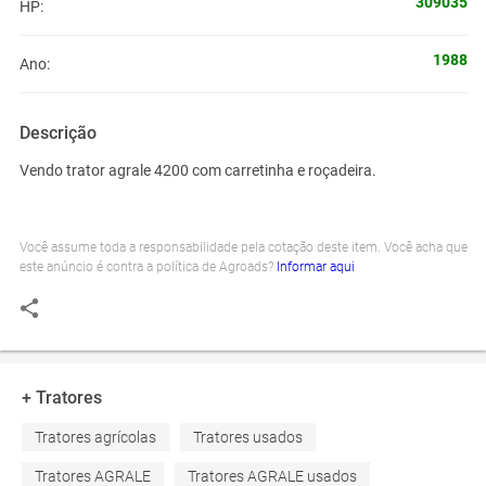
309035
HP:
1988
Ano:
Descrição
Vendo trator agrale 4200 com carretinha e roçadeira.
Você assume toda a responsabilidade pela cotação deste item. Você acha que
este anúncio é contra a política de Agroads?
Informar aqui
+ Tratores
Tratores agrícolas
Tratores usados
Tratores AGRALE
Tratores AGRALE usados