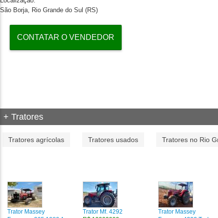
Localização:
São Borja, Rio Grande do Sul (RS)
CONTATAR O VENDEDOR
+ Tratores
Tratores agrícolas
Tratores usados
Tratores no Rio G
Trator Massey
Trator Mf. 4292
Trator Massey