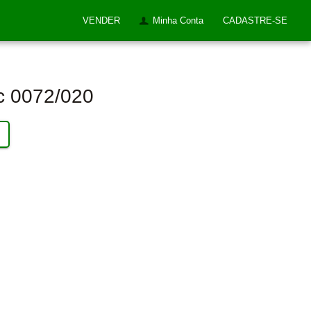
VENDER
Minha Conta
CADASTRE-SE
Cc 0072/020