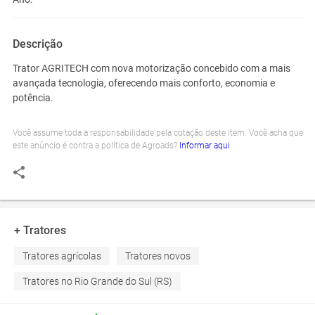
Descrição
Trator AGRITECH com nova motorização concebido com a mais
avançada tecnologia, oferecendo mais conforto, economia e
potência.
Você assume toda a responsabilidade pela cotação deste item. Você acha que
este anúncio é contra a política de Agroads?
Informar aqui
+ Tratores
Tratores agrícolas
Tratores novos
Tratores no Rio Grande do Sul (RS)