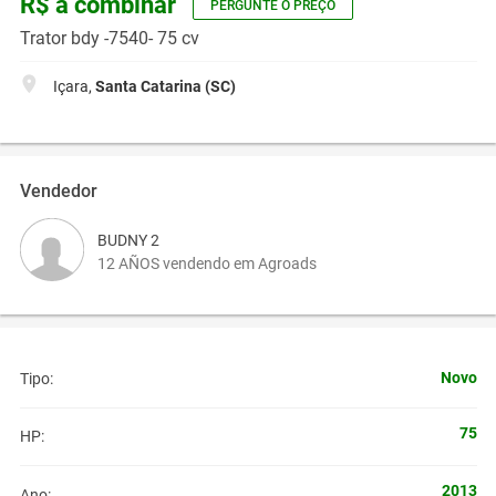
R$ a combinar
PERGUNTE O PREÇO
Trator bdy -7540- 75 cv
Içara,
Santa Catarina (SC)
Vendedor
BUDNY 2
12 AÑOS vendendo em Agroads
Novo
Tipo:
75
HP:
2013
Ano: