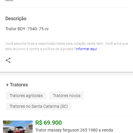
Descrição
Trator BDY -7540- 75 cv
Você assume toda a responsabilidade pela cotação deste item. Você acha que
este anúncio é contra a política de Agroads?
Informar aqui
+ Tratores
Tratores agrícolas
Tratores novos
Tratores no Santa Catarina (SC)
R$ 69.900
Trator massey ferguson 265 1980 a venda