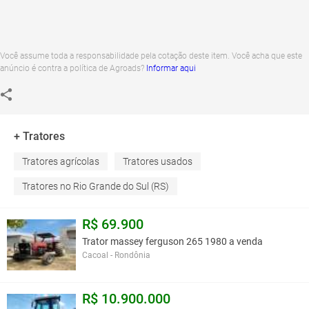
Você assume toda a responsabilidade pela cotação deste item. Você acha que este
anúncio é contra a política de Agroads?
Informar aqui
+ Tratores
Tratores agrícolas
Tratores usados
Tratores no Rio Grande do Sul (RS)
R$ 69.900
Trator massey ferguson 265 1980 a venda
Cacoal - Rondônia
R$ 10.900.000