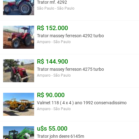
este anúncio é contra a política de Agroads?
Informar aqui
Trator mf. 4292
São Paulo - São Paulo
R$ 152.000
Trator massey ferreson 4292 turbo
Amparo - São Paulo
R$ 144.900
Trator massey ferreson 4275 turbo
Amparo - São Paulo
R$ 90.000
Valmet 118 ( 4 x 4 ) ano 1992 conservadissimo
Amparo - São Paulo
u$s 55.000
Trator john deere 6145m