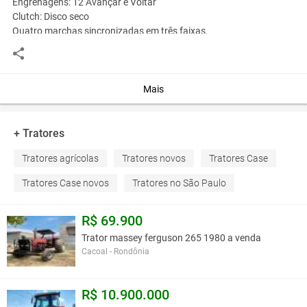
Engrenagens: 12 Avançar e Voltar
Clutch: Disco seco
Quatro marchas sincronizadas em três faixas.
Hidráulica:
Tipo: Abra o Centro de
Sistema de carregamento: alternador
Amps de carga: 50
Mais
Bateria: 1
Amps de arranque a frio: 660
Volt 12
+ Tratores
Amps: 80
Tratores agrícolas
Tratores novos
Tratores Case
pneus:
Pneu dianteiro: 8-16
Tratores Case novos
Tratores no São Paulo
Pneu traseiro: 14.9-24
Gramado da frente: 27x10.50-15
Grama traseira: 44x18-20
R$ 69.900
Peso: 1723 kg
Trator massey ferguson 265 1980 a venda
O Trator vem com Carregador Frontal MAXX-LIFT50 incluído no
Cacoal - Rondônia
preço.
R$ 10.900.000
Você assume toda a responsabilidade pela cotação deste item. Você acha que