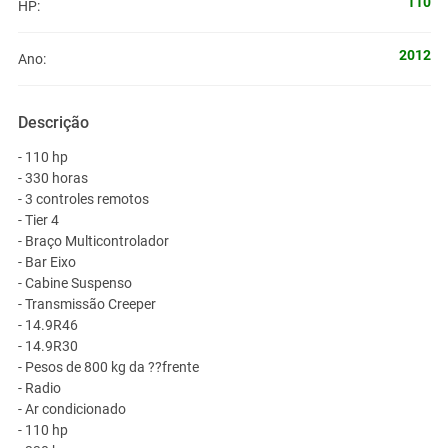
110
HP:
2012
Ano:
Descrição
- 110 hp
- 330 horas
- 3 controles remotos
- Tier 4
- Braço Multicontrolador
- Bar Eixo
- Cabine Suspenso
- Transmissão Creeper
- 14.9R46
- 14.9R30
- Pesos de 800 kg da ??frente
- Radio
- Ar condicionado
- 110 hp