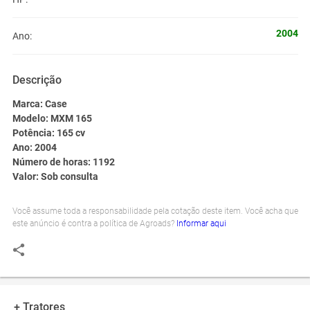
2004
Ano:
Descrição
Marca: Case
Modelo: MXM 165
Potência: 165 cv
Ano: 2004
Número de horas: 1192
Valor: Sob consulta
Você assume toda a responsabilidade pela cotação deste item. Você acha que
este anúncio é contra a política de Agroads?
Informar aqui
+ Tratores