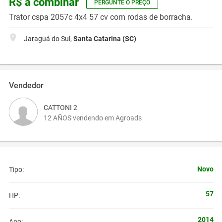
R$ a combinar
PERGUNTE O PREÇO
Trator cspa 2057c 4x4 57 cv com rodas de borracha.
Jaraguá do Sul,
Santa Catarina (SC)
Vendedor
CATTONI 2
12 AÑOS vendendo em Agroads
Novo
Tipo:
57
HP:
2014
Ano: