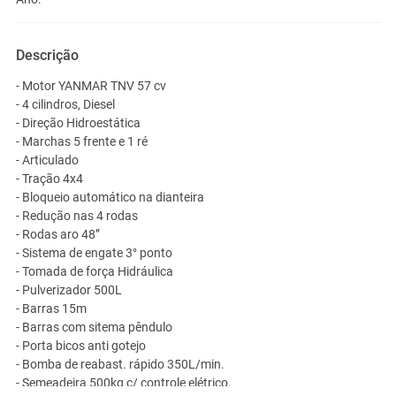
Descrição
- Motor YANMAR TNV 57 cv
- 4 cilindros, Diesel
- Direção Hidroestática
- Marchas 5 frente e 1 ré
- Articulado
- Tração 4x4
- Bloqueio automático na dianteira
- Redução nas 4 rodas
- Rodas aro 48”
- Sistema de engate 3° ponto
- Tomada de força Hidráulica
- Pulverizador 500L
- Barras 15m
- Barras com sitema pêndulo
- Porta bicos anti gotejo
- Bomba de reabast. rápido 350L/min.
- Semeadeira 500kg c/ controle elétrico.