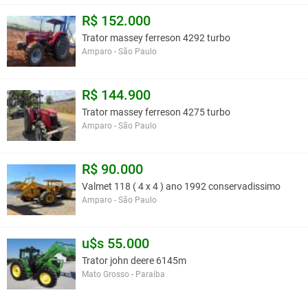
Opcionais:
R$ 152.000
- Barras com recolhimento hidráulico
Trator massey ferreson 4292 turbo
- Marcador de linha através de espuma
Amparo - São Paulo
Semeadeira
R$ 144.900
Utilização:
Trator massey ferreson 4275 turbo
Na aplicação de adubo, uréia e sementes de arroz pré germinado.
Amparo - São Paulo
Dados Técnicos:
- Acionamento via motor hidráulico
R$ 90.000
- Abre e fecha elétrico
Valmet 118 ( 4 x 4 ) ano 1992 conservadissimo
- Capacidades: 500 / 1000 kg
Amparo - São Paulo
- Estrutura tubular reforçada
- Sistema de distribuição de grãos regulável
- Reservatório em plástico rotomoldado que garante longa
u$s 55.000
durabilidade.
Trator john deere 6145m
Mato Grosso - Paraíba
Você assume toda a responsabilidade pela cotação deste item. Você acha que
este anúncio é contra a política de Agroads?
Informar aqui