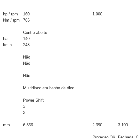
hp / rpm
160
1.900
Nm / rpm
765
Centro aberto
bar
140
l/min
243
Não
Não
Não
Multidisco em banho de óleo
Power Shift
3
3
mm
6.366
2.390
3.100
Proteção OK
Fechada
C