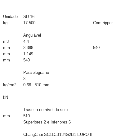
Unidade
SD 16
kg
17.500
Com ripper
Angulável
m3
4.4
mm
3.388
540
mm
1.149
mm
540
Paralelogramo
3
kg/cm2
0.68 - 510 mm
kN
Traseira no nível do solo
mm
510
Superiores 2 e Inferiores 6
ChangChai SC11CB184G2B1 EURO II