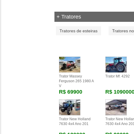
+ Tratores
Tratores de esteiras
Tratores n
Trator Massey
Trator Mf. 4292
Ferguson 265 1980 A
V
R$ 69900
R$ 109000
Trator New Holland
Trator New Holla
7630 4x4 Ano 201
7630 4x4 Ano 20