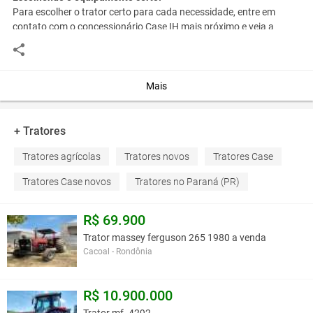
Para escolher o trator certo para cada necessidade, entre em
contato com o concessionário Case IH mais próximo e veja a
ampla variedade de equipamentos adicionais que estão
disponíveis para os tratores Farmall
Mais
Potência
95 cv
Potência Nominal
95 cv
+ Tratores
Torque Máximo
337 Nm
Tratores agrícolas
Tratores novos
Tratores Case
Você assume toda a responsabilidade pela cotação deste item. Você acha que
Tratores Case novos
Tratores no Paraná (PR)
este anúncio é contra a política de Agroads?
Informar aqui
R$ 69.900
Trator massey ferguson 265 1980 a venda
Cacoal - Rondônia
R$ 10.900.000