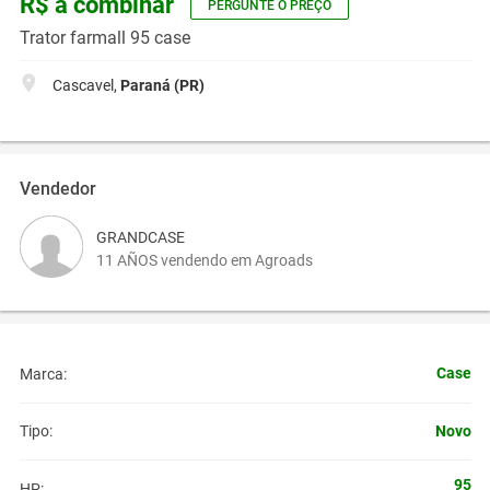
R$ a combinar
PERGUNTE O PREÇO
Trator farmall 95 case
Cascavel,
Paraná (PR)
Vendedor
GRANDCASE
11 AÑOS vendendo em Agroads
Case
Marca:
Novo
Tipo:
95
HP: