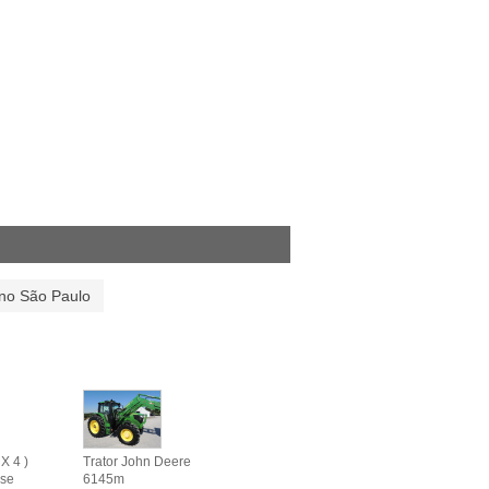
 no São Paulo
X 4 )
Trator John Deere
se
6145m