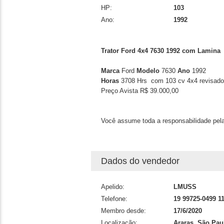
HP:
103
Ano:
1992
Trator Ford 4x4 7630 1992 com Lamina
Marca
Ford
Modelo
7630
Ano
1992
Horas
3708 Hrs com 103 cv 4x4 revisado
Preço Avista R$ 39.000,00
Você assume toda a responsabilidade pela
Dados do vendedor
Apelido:
LMUSS
Telefone:
19 99725-0499 1
Membro desde:
17/6/2020
Localização:
Araras, São Pau