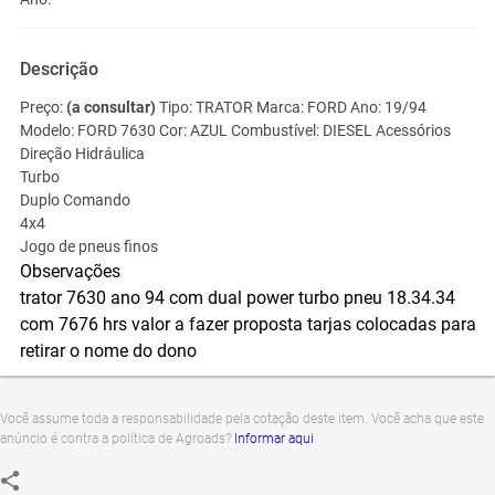
Descrição
Preço:
(a consultar)
Tipo:
TRATOR
Marca:
FORD
Ano:
19/94
Modelo:
FORD 7630
Cor:
AZUL
Combustível:
DIESEL
Acessórios
Direção Hidráulica
Turbo
Duplo Comando
4x4
Jogo de pneus finos
Observações
trator 7630 ano 94 com dual power turbo pneu 18.34.34
com 7676 hrs valor a fazer proposta tarjas colocadas para
retirar o nome do dono
Você assume toda a responsabilidade pela cotação deste item. Você acha que este
anúncio é contra a política de Agroads?
Informar aqui