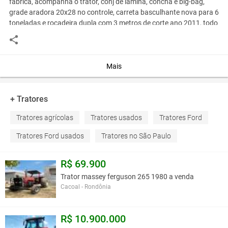
fabrica, acompanha o trator, conj de lamina, concha e big-bag,
grade aradora 20x28 no controle, carreta basculhante nova para 6
toneladas e rocadeira dupla com 3 metros de corte ano 2011, todo
equipamento ávista r$ 30.000,00 fiinanciamos para todo brasil,
entrada r$ 5.000,00 +48 parcelas r$ 525,00 fixas, temos
transporte para entrear em todo brasil, negociamos o frete
Mais
telefone- 14-997893599 whatsapp
+ Tratores
Você assume toda a responsabilidade pela cotação deste item. Você acha que
este anúncio é contra a política de Agroads?
Informar aqui
Tratores agrícolas
Tratores usados
Tratores Ford
Tratores Ford usados
Tratores no São Paulo
R$ 69.900
Trator massey ferguson 265 1980 a venda
Cacoal - Rondônia
R$ 10.900.000