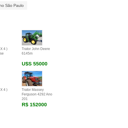
 no São Paulo
X 4 )
Trator John Deere
se
6145m
U$s 55000
X 4 )
Trator Massey
Ferguson 4292 Ano
201
R$ 152000