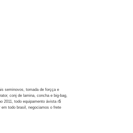
inais seminovos, tomada de forçça e
ator, conj de lamina, concha e big-bag,
no 2011, todo equipamento ávista r$
r em todo brasil, negociamos o frete