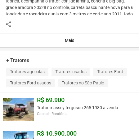
fabrica, acompanha o trator, conj de lamina, concha e big-bag,
grade aradora 20x28 no controle, carreta basculhante nova para 6
toneladas e rocadeira dupla com 3 metros de corte ano 2011, todo
equipamento ávista r$ 30.000,00 fiinanciamos para todo brasil,
entrada r$ 5.000,00 +48 parcelas r$ 525,00 fixas, temos
transporte para entrear em todo brasil, negociamos o frete
Mais
telefone- 11-975884565 whatsapp
+ Tratores
Você assume toda a responsabilidade pela cotação deste item. Você acha que
este anúncio é contra a política de Agroads?
Informar aqui
Tratores agrícolas
Tratores usados
Tratores Ford
Tratores Ford usados
Tratores no São Paulo
R$ 69.900
Trator massey ferguson 265 1980 a venda
Cacoal - Rondônia
R$ 10.900.000