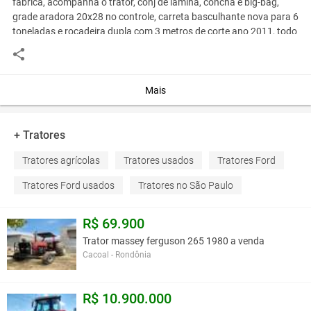
fabrica, acompanha o trator, conj de lamina, concha e big-bag,
grade aradora 20x28 no controle, carreta basculhante nova para 6
toneladas e rocadeira dupla com 3 metros de corte ano 2011, todo
equipamento ávista r$ 30.000,00 fiinanciamos para todo brasil,
entrada r$ 5.000,00 +48 parcelas r$ 525,00 fixas, pelo carnei da
loja temos transporte para entrear em todo brasil, negociamos o
frete
Mais
telefone- 11-975884565 whatsapp
+ Tratores
Você assume toda a responsabilidade pela cotação deste item. Você acha que
Tratores agrícolas
Tratores usados
Tratores Ford
este anúncio é contra a política de Agroads?
Informar aqui
Tratores Ford usados
Tratores no São Paulo
R$ 69.900
Trator massey ferguson 265 1980 a venda
Cacoal - Rondônia
R$ 10.900.000