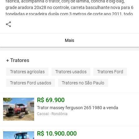
fabrica, acompanha o trator, conj de lamina, concha e big-bag,
grade aradora 20x28 no controle, carreta basculhante nova para 6
toneladas e rocadeira dupla com 3 metros de corte ano 2011, todo
equipamento ávista r$ 30.000,00 fiinanciamos para todo brasil,
entrada r$ 5.000,00 +48 parcelas r$ 525,00 fixas, pelo carnei da
loja temos transporte para entregar em todo brasil, negociamos o
frete
Mais
telefone- 11-975884565 whatsapp
+ Tratores
Você assume toda a responsabilidade pela cotação deste item. Você acha que
Tratores agrícolas
Tratores usados
Tratores Ford
este anúncio é contra a política de Agroads?
Informar aqui
Tratores Ford usados
Tratores no São Paulo
R$ 69.900
Trator massey ferguson 265 1980 a venda
Cacoal - Rondônia
R$ 10.900.000