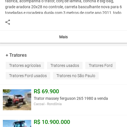
fabrica, acompanha o trator, conj de lamina, concha e big-bag,
grade aradora 20x28 no controle, carreta basculhante nova para 6
toneladas e rocadeira dupla com 3 metros de corte ano 2011, todo
equipamento ávista r$ 30.000,00 fiinanciamos para todo brasil,
entrada r$ 5.000,00 +48 parcelas r$ 525,00 fixas, pelo carnei da
loja temos transporte para entregar em todo brasil, negociamos o
frete
Mais
telefone- 11-975884565 whatsapp
+ Tratores
Você assume toda a responsabilidade pela cotação deste item. Você acha que
Tratores agrícolas
Tratores usados
Tratores Ford
este anúncio é contra a política de Agroads?
Informar aqui
Tratores Ford usados
Tratores no São Paulo
R$ 69.900
Trator massey ferguson 265 1980 a venda
Cacoal - Rondônia
R$ 10.900.000