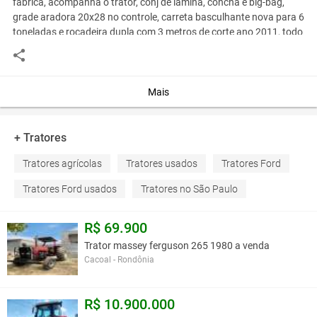
fabrica, acompanha o trator, conj de lamina, concha e big-bag,
grade aradora 20x28 no controle, carreta basculhante nova para 6
toneladas e rocadeira dupla com 3 metros de corte ano 2011, todo
equipamento ávista r$ 30.000,00 fiinanciamos para todo brasil,
entrada r$ 5.000,00 +48 parcelas r$ 525,00 fixas, pelo carnei da
loja temos transporte para entregar em todo brasil, negociamos o
frete
Mais
telefone- 11-975884565 whatsapp
+ Tratores
Você assume toda a responsabilidade pela cotação deste item. Você acha que
Tratores agrícolas
Tratores usados
Tratores Ford
este anúncio é contra a política de Agroads?
Informar aqui
Tratores Ford usados
Tratores no São Paulo
R$ 69.900
Trator massey ferguson 265 1980 a venda
Cacoal - Rondônia
R$ 10.900.000