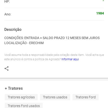
-
HP:
1984
Ano:
Descrição
CONDIÇÕES: ENTRADA + SALDO PRAZO 12 MESES SEM JUROS
LOCALIZAÇÃO - ERECHIM
Você assume toda a responsabilidade pela cotação deste item. Você acha que
este anúncio é contra a política de Agroads?
Informar aqui
+ Tratores
Tratores agrícolas
Tratores usados
Tratores Ford
Tratores Ford usados