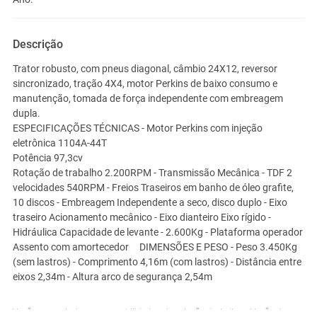
Descrição
Trator robusto, com pneus diagonal, câmbio 24X12, reversor
sincronizado, tração 4X4, motor Perkins de baixo consumo e
manutenção, tomada de força independente com embreagem
dupla.
ESPECIFICAÇÕES TÉCNICAS - Motor Perkins com injeção
eletrônica 1104A-44T
Potência 97,3cv
Rotação de trabalho 2.200RPM - Transmissão Mecânica - TDF 2
velocidades 540RPM - Freios Traseiros em banho de óleo grafite,
10 discos - Embreagem Independente a seco, disco duplo - Eixo
traseiro Acionamento mecânico - Eixo dianteiro Eixo rígido -
Hidráulica Capacidade de levante - 2.600Kg - Plataforma operador
Assento com amortecedor DIMENSÕES E PESO - Peso 3.450Kg
(sem lastros) - Comprimento 4,16m (com lastros) - Distância entre
eixos 2,34m - Altura arco de segurança 2,54m
Você assume toda a responsabilidade pela cotação deste item. Você acha que