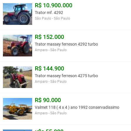
R$ 10.900.000
Largura (mais estreita): 2316 mm
Trator mf. 4292
São Paulo - São Paulo
Você assume toda a responsabilidade pela cotação deste item. Você acha que
este anúncio é contra a política de Agroads?
Informar aqui
R$ 152.000
Trator massey ferreson 4292 turbo
Amparo - São Paulo
R$ 144.900
Trator massey ferreson 4275 turbo
Amparo - São Paulo
R$ 90.000
Valmet 118 ( 4 x 4 ) ano 1992 conservadissimo
Amparo - São Paulo