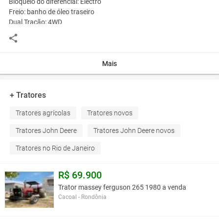
Bloqueio do diferencial: Electro
Freio: banho de óleo traseiro
Dual Tração: 4WD
Conexão: Electro
Sincronizado para a frente:
sincronizado
Elevador: Hidráulica
Mais
Categoria: N III
Circuito: PFC
Fluxo: 110 l / min
+ Tratores
Capacidade de levantamento: 6587 kg
Tratores agrícolas
Tratores novos
capacidade
Tanque de combustível: 207 L
Tratores John Deere
Tratores John Deere novos
Rodas e pneus:
Frente: 420/70 R28
Tratores no Rio de Janeiro
Traseira: 18.4R38
Dimensões e peso:
R$ 69.900
Distância entre eixos: 2.650 mm
Ângulo: M
Trator massey ferguson 265 1980 a venda
Peso: 4950 kg
Cacoal - Rondônia
Comprimento (com acoplamento): 4728 mm
Altura (com cabina): 4.728 mm