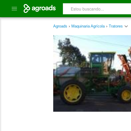
Agroads
›
Maquinaria Agrícola
›
Tratores