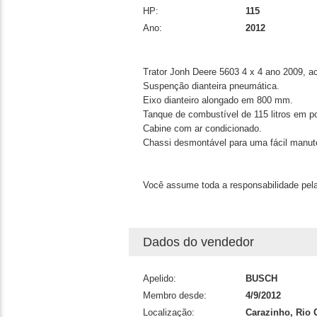
HP:
115
Ano:
2012
Trator Jonh Deere 5603 4 x 4 ano 2009, a
Suspenção dianteira pneumática.
Eixo dianteiro alongado em 800 mm.
Tanque de combustível de 115 litros em pol
Cabine com ar condicionado.
Chassi desmontável para uma fácil manut
Você assume toda a responsabilidade pela
Dados do vendedor
Apelido:
BUSCH
Membro desde:
4/9/2012
Localização:
Carazinho, Rio 