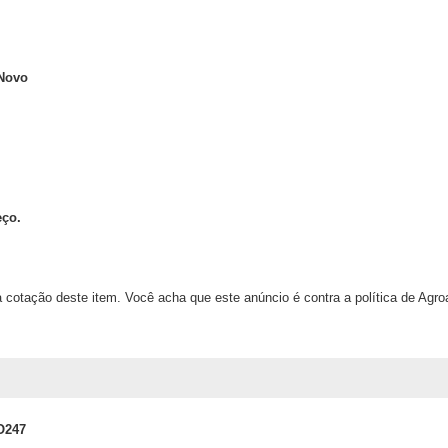
 Novo
eço.
 cotação deste item. Você acha que este anúncio é contra a política de Agr
O247