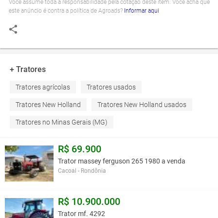
Você assume toda a responsabilidade pela cotação deste item. Você acha que
este anúncio é contra a política de Agroads?
Informar aqui
+ Tratores
Tratores agrícolas
Tratores usados
Tratores New Holland
Tratores New Holland usados
Tratores no Minas Gerais (MG)
R$ 69.900
Trator massey ferguson 265 1980 a venda
Cacoal - Rondônia
R$ 10.900.000
Trator mf. 4292