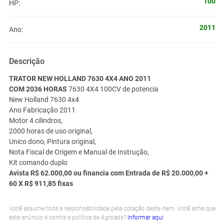
100
HP:
2011
Ano:
Descrição
TRATOR NEW HOLLAND 7630 4X4 ANO 2011
COM 2036 HORAS
7630 4X4 100CV de potencia
New Holland 7630 4x4
Ano Fabricação 2011
Motor 4 cilindros,
2000 horas de uso original,
Unico dono, Pintura original,
Nota Fiscal de Origem e Manual de Instrução,
Kit comando duplo
Avista R$ 62.000,00 ou financia com Entrada de R$ 20.000,00 +
60 X R$ 911,85 fixas
Você assume toda a responsabilidade pela cotação deste item. Você acha que
este anúncio é contra a política de Agroads?
Informar aqui