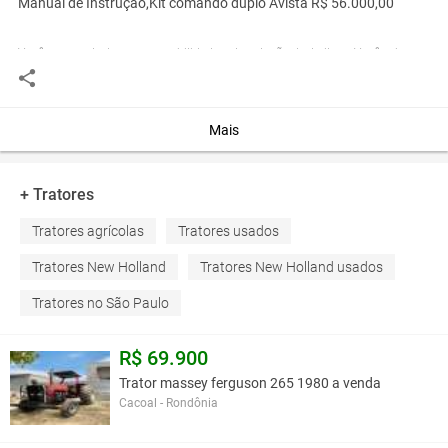
Manual de Instrução,Kit comando duplo Avista R$ 56.000,00
Você assume toda a responsabilidade pela cotação deste item. Você acha que
este anúncio é contra a política de Agroads?
Informar aqui
Mais
+ Tratores
Tratores agrícolas
Tratores usados
Tratores New Holland
Tratores New Holland usados
Tratores no São Paulo
R$ 69.900
Trator massey ferguson 265 1980 a venda
Cacoal - Rondônia