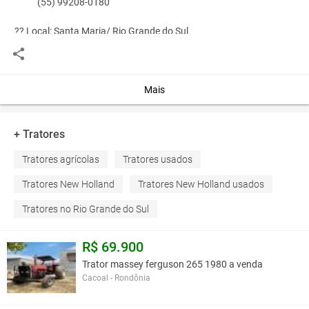
(55) 99208-0180
?? Local: Santa Maria/ Rio Grande do Sul
Você assume toda a responsabilidade pela cotação deste item. Você acha que
Mais
este anúncio é contra a política de Agroads?
Informar aqui
+ Tratores
Tratores agrícolas
Tratores usados
Tratores New Holland
Tratores New Holland usados
Tratores no Rio Grande do Sul
R$ 69.900
Trator massey ferguson 265 1980 a venda
Cacoal - Rondônia