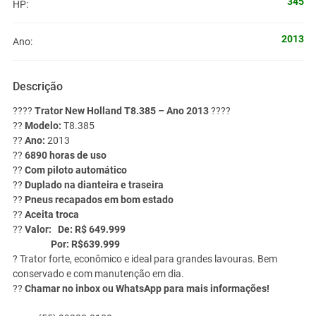
345
HP:
2013
Ano:
Descrição
????
Trator New Holland T8.385 – Ano 2013
????
??
Modelo:
T8.385
??
Ano:
2013
??
6890 horas de uso
??
Com piloto automático
??
Duplado na dianteira e traseira
??
Pneus recapados em bom estado
??
Aceita troca
??
Valor: De: R$ 649.999
Por: R$639.999
? Trator forte, econômico e ideal para grandes lavouras. Bem
conservado e com manutenção em dia.
??
Chamar no inbox ou WhatsApp para mais informações!