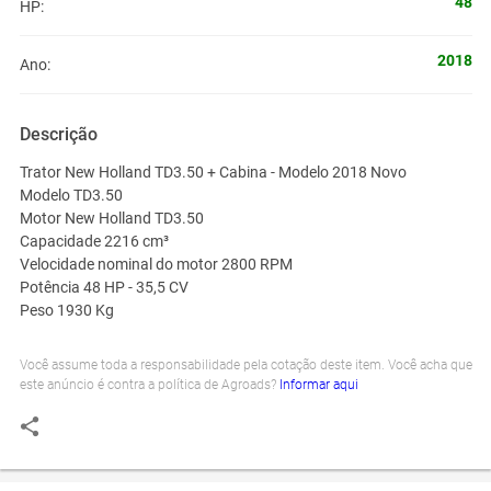
48
HP:
2018
Ano:
Descrição
Trator New Holland TD3.50 + Cabina - Modelo 2018 Novo
Modelo TD3.50
Motor New Holland TD3.50
Capacidade 2216 cm³
Velocidade nominal do motor 2800 RPM
Potência 48 HP - 35,5 CV
Peso 1930 Kg
Você assume toda a responsabilidade pela cotação deste item. Você acha que
este anúncio é contra a política de Agroads?
Informar aqui