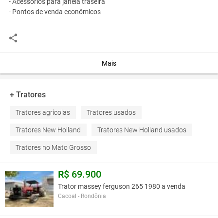
- Acessórios para janela traseira
- Pontos de venda econômicos
Você assume toda a responsabilidade pela cotação deste item. Você acha que
este anúncio é contra a política de Agroads?
Informar aqui
Mais
+ Tratores
Tratores agrícolas
Tratores usados
Tratores New Holland
Tratores New Holland usados
Tratores no Mato Grosso
R$ 69.900
Trator massey ferguson 265 1980 a venda
Cacoal - Rondônia