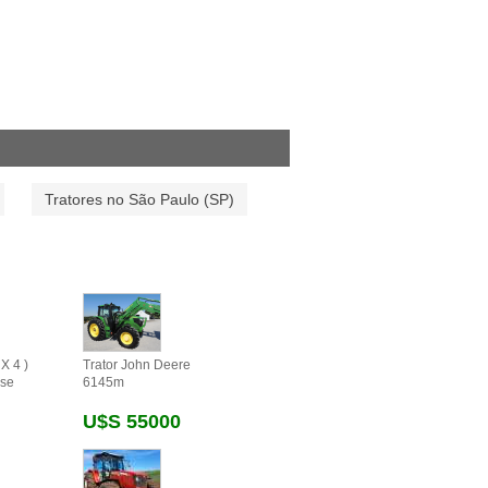
Tratores no São Paulo (SP)
X 4 )
Trator John Deere
se
6145m
U$s 55000