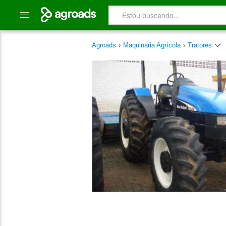
Agroads
›
Maquinaria Agrícola
›
Tratores