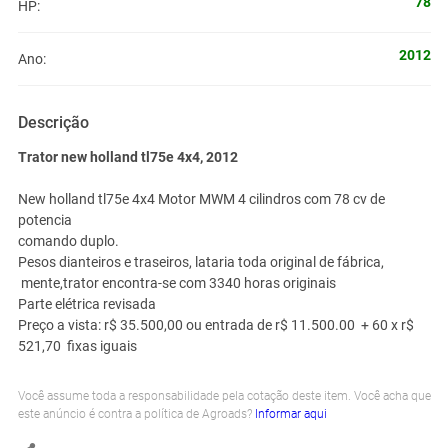
78
HP:
2012
Ano:
Descrição
Trator new holland tl75e 4x4, 2012
New holland tl75e 4x4 Motor MWM 4 cilindros com 78 cv de
potencia
comando duplo.
Pesos dianteiros e traseiros, lataria toda original de fábrica,
mente,trator encontra-se com 3340 horas originais
Parte elétrica revisada
Preço a vista: r$ 35.500,00 ou entrada de r$ 11.500.00 + 60 x r$
521,70 fixas iguais
Você assume toda a responsabilidade pela cotação deste item. Você acha que
este anúncio é contra a política de Agroads?
Informar aqui