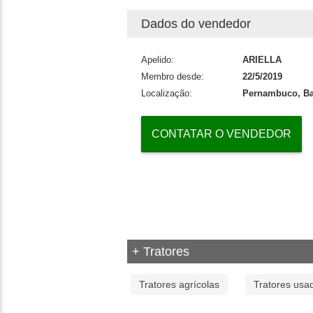
Dados do vendedor
Apelido:
ARIELLA
Membro desde:
22/5/2019
Localização:
Pernambuco, Ba
CONTATAR O VENDEDOR
+ Tratores
Tratores agrícolas
Tratores usa