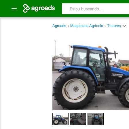
Agroads
›
Maquinaria Agrícola
›
Tratores