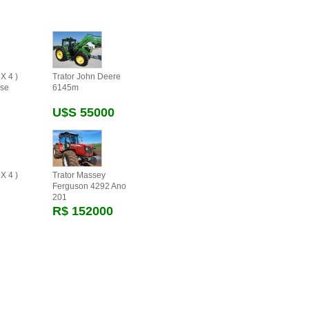
X 4 )
Trator John Deere
se
6145m
U$s 55000
X 4 )
Trator Massey
Ferguson 4292 Ano
201
R$ 152000