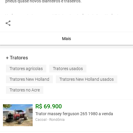
pneus quase novos dianteiros e traseiros.
Você assume toda a responsabilidade pela cotação deste item. Você acha que
este anúncio é contra a política de Agroads?
Informar aqui
Mais
+ Tratores
Tratores agrícolas
Tratores usados
Tratores New Holland
Tratores New Holland usados
Tratores no Acre
R$ 69.900
Trator massey ferguson 265 1980 a venda
Cacoal - Rondônia