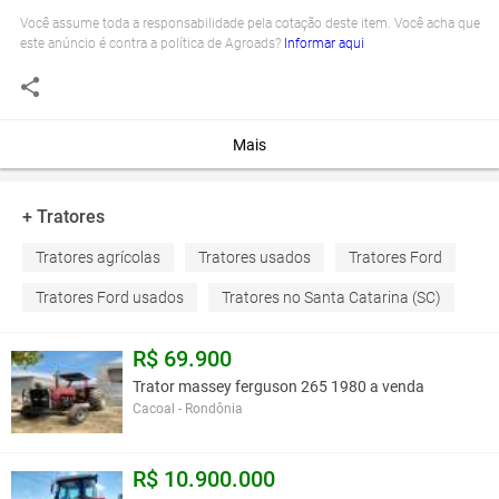
Você assume toda a responsabilidade pela cotação deste item. Você acha que
este anúncio é contra a política de Agroads?
Informar aqui
Mais
+ Tratores
Tratores agrícolas
Tratores usados
Tratores Ford
Tratores Ford usados
Tratores no Santa Catarina (SC)
R$ 69.900
Trator massey ferguson 265 1980 a venda
Cacoal - Rondônia
R$ 10.900.000