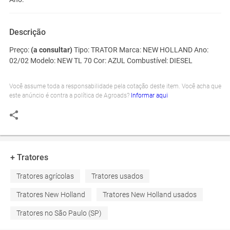
Descrição
Preço:
(a consultar)
Tipo:
TRATOR
Marca:
NEW HOLLAND
Ano:
02/02
Modelo:
NEW TL 70
Cor:
AZUL
Combustível:
DIESEL
Você assume toda a responsabilidade pela cotação deste item. Você acha que
este anúncio é contra a política de Agroads?
Informar aqui
+ Tratores
Tratores agrícolas
Tratores usados
Tratores New Holland
Tratores New Holland usados
Tratores no São Paulo (SP)