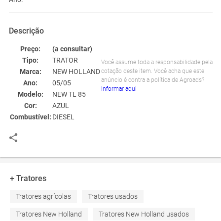
Descrição
Preço:
(a consultar)
Tipo:
TRATOR
Você assume toda a responsabilidade pela
Marca:
NEW HOLLAND
cotação deste item. Você acha que este
anúncio é contra a política de Agroads?
Ano:
05/05
Informar aqui
Modelo:
NEW TL 85
Cor:
AZUL
Combustível:
DIESEL
+ Tratores
Tratores agrícolas
Tratores usados
Tratores New Holland
Tratores New Holland usados