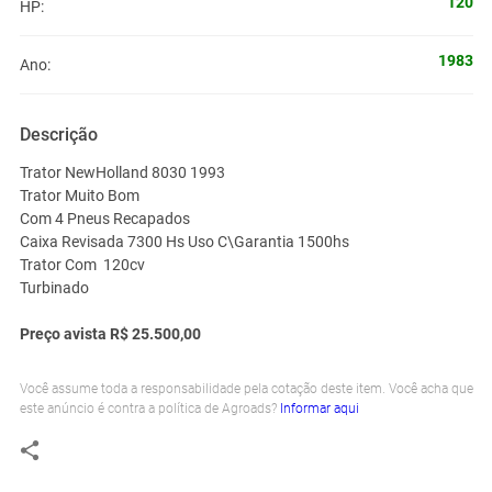
120
HP:
1983
Ano:
Descrição
Trator NewHolland 8030 1993
Trator Muito Bom
Com 4 Pneus Recapados
Caixa Revisada 7300 Hs Uso C\Garantia 1500hs
Trator Com 120cv
Turbinado
Preço avista R$ 25.500,00
Você assume toda a responsabilidade pela cotação deste item. Você acha que
este anúncio é contra a política de Agroads?
Informar aqui