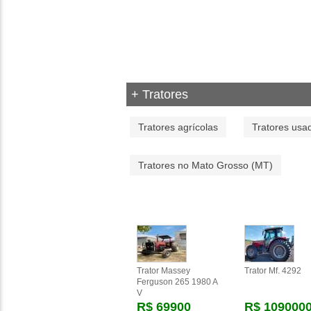
+ Tratores
Tratores agrícolas
Tratores usa
Tratores no Mato Grosso (MT)
Trator Massey
Trator Mf. 4292
Ferguson 265 1980 A
V
R$ 69900
R$ 109000