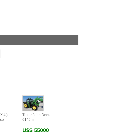
X 4 )
Trator John Deere
se
6145m
U$s 55000