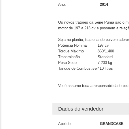
Ano:
2014
Os novos tratores da Série Puma são o má
motor de 197 a 213 cv e possuem a relação
Seja no plantio, tracionando pulverizado
Potência Nominal
197 cv
Torque Máximo
860/1.400
Transmissão
Standard
Peso Seco
7.200 kg
Tanque de Combustível
410 litros
Você assume toda a responsabilidade pela
Dados do vendedor
Apelido:
GRANDCASE